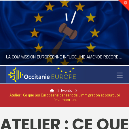
LA COMMISSION EUROPÉENNE INFLIGE UNE AMENDE RECORD À GOOGLE
N
OCCITANIE EUROPE
Home
Events
Atelier : Ce que les Européens pensent de l'immigration et pourquoi
ACTUALITÉ DE L'UNION EUROPÉENNE, ACTUALITÉ DE LA REPRÉSENTATION D’OCCITANIE EUROPE, NUMÉRIQUE- DIGITAL
c'est important
JUILLET 24, 2026
ATELIER : CE QUE