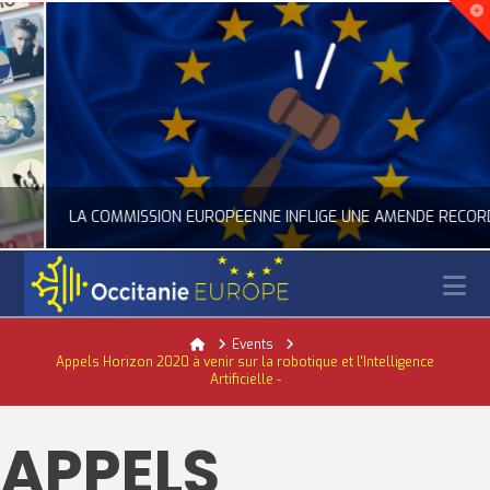
LA COMMISSION EUROPÉENNE INFLIGE UNE AMENDE RECORD À GOOGLE
N
OCCITANIE EUROPE
Home
Events
Appels Horizon 2020 à venir sur la robotique et l'Intelligence
ACTUALITÉ DE L'UNION EUROPÉENNE, ACTUALITÉ DE LA REPRÉSENTATION D’OCCITANIE EUROPE, NUMÉRIQUE- DIGITAL
Artificielle -
JUILLET 24, 2026
APPELS