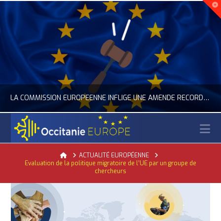
LA COMMISSION EUROPÉENNE INFLIGE UNE AMENDE RECORD À GOOGLE
N
OCCITANIE EUROPE
Home
ACTUALITÉ EUROPÉENNE
Evaluation de la politique migratoire de l’UE par un groupe de
ACTUALITÉ DE L'UNION EUROPÉENNE, ACTUALITÉ DE LA REPRÉSENTATION D’OCCITANIE EUROPE, NUMÉRIQUE- DIGITAL
chercheurs
JUILLET 24, 2026