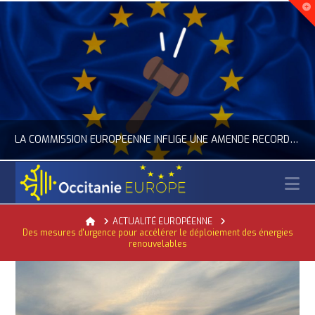
LA COMMISSION EUROPÉENNE INFLIGE UNE AMENDE RECORD À GOOGLE
N
OCCITANIE EUROPE
Home
ACTUALITÉ EUROPÉENNE
Des mesures d'urgence pour accélérer le déploiement des énergies
ACTUALITÉ DE L'UNION EUROPÉENNE, ACTUALITÉ DE LA REPRÉSENTATION D’OCCITANIE EUROPE, NUMÉRIQUE- DIGITAL
renouvelables
JUILLET 24, 2026