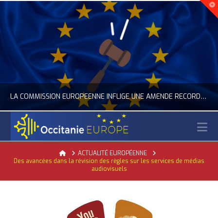
LA COMMISSION EUROPÉENNE INFLIGE UNE AMENDE RECORD À GOOGLE
N
OCCITANIE EUROPE
Home
ACTUALITÉ EUROPÉENNE
Des avancées dans la révision des règles sur les services de médias
ACTUALITÉ DE L'UNION EUROPÉENNE, ACTUALITÉ DE LA REPRÉSENTATION D’OCCITANIE EUROPE, NUMÉRIQUE- DIGITAL
audiovisuels
JUILLET 24, 2026