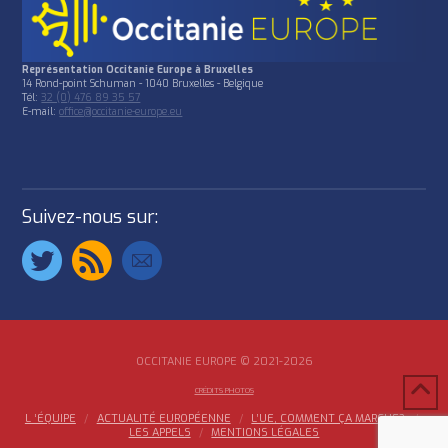
Représentation Occitanie Europe à Bruxelles
14 Rond-point Schuman - 1040 Bruxelles - Belgique
Tél:
32 (0) 476 89 35 57
E-mail:
office@occitanie-europe.eu
Suivez-nous sur:
OCCITANIE EUROPE © 2021-2026
CRÉDITS PHOTOS
L ‘ÉQUIPE
ACTUALITÉ EUROPÉENNE
L’UE, COMMENT ÇA MARCHE?
LES APPELS
MENTIONS LÉGALES