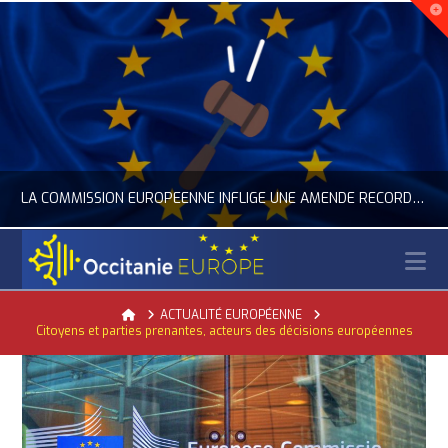
LA COMMISSION EUROPÉENNE INFLIGE UNE AMENDE RECORD À GOOGLE
N
OCCITANIE EUROPE
Home
ACTUALITÉ EUROPÉENNE
Citoyens et parties prenantes, acteurs des décisions européennes
ACTUALITÉ DE L'UNION EUROPÉENNE, ACTUALITÉ DE LA REPRÉSENTATION D’OCCITANIE EUROPE, NUMÉRIQUE- DIGITAL
JUILLET 24, 2026