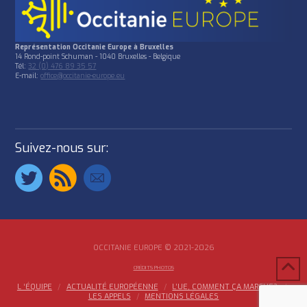
Représentation Occitanie Europe à Bruxelles
14 Rond-point Schuman - 1040 Bruxelles - Belgique
Tél:
32 (0) 476 89 35 57
E-mail:
office@occitanie-europe.eu
Suivez-nous sur:
OCCITANIE EUROPE © 2021-2026
CRÉDITS PHOTOS
L ‘ÉQUIPE
ACTUALITÉ EUROPÉENNE
L’UE, COMMENT ÇA MARCHE?
LES APPELS
MENTIONS LÉGALES