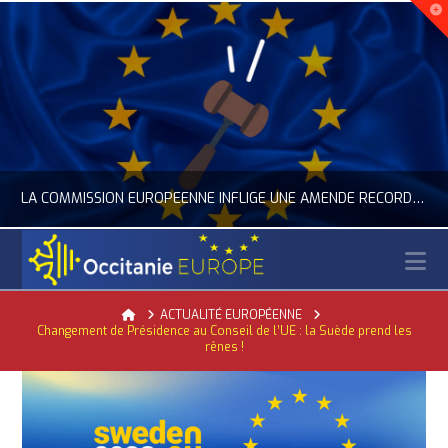
LA COMMISSION EUROPÉENNE INFLIGE UNE AMENDE RECORD À GOOGLE
N
OCCITANIE EUROPE
Home
ACTUALITÉ EUROPÉENNE
Changement de Présidence au Conseil de l’UE : la Suède prend les
ACTUALITÉ DE L'UNION EUROPÉENNE, ACTUALITÉ DE LA REPRÉSENTATION D’OCCITANIE EUROPE, NUMÉRIQUE- DIGITAL
rênes !
JUILLET 24, 2026