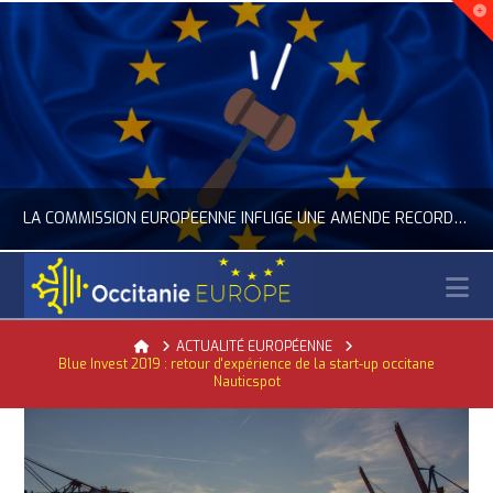
LA COMMISSION EUROPÉENNE INFLIGE UNE AMENDE RECORD À GOOGLE
N
OCCITANIE EUROPE
Home
ACTUALITÉ EUROPÉENNE
Blue Invest 2019 : retour d'expérience de la start-up occitane
ACTUALITÉ DE L'UNION EUROPÉENNE, ACTUALITÉ DE LA REPRÉSENTATION D’OCCITANIE EUROPE, NUMÉRIQUE- DIGITAL
Nauticspot
JUILLET 24, 2026