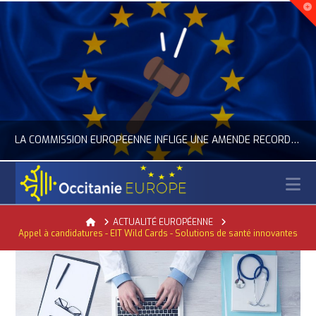
LA COMMISSION EUROPÉENNE INFLIGE UNE AMENDE RECORD À GOOGLE
N
OCCITANIE EUROPE
Home
ACTUALITÉ EUROPÉENNE
Appel à candidatures - EIT Wild Cards - Solutions de santé innovantes
TUALITÉ DE LA REPRÉSENTATION D’OCCITANIE EUROPE, NUMÉRIQUE- DIGITAL
ACTUALITÉ DE L'UNION EUROPÉENNE, ACTUALITÉ DE L
JUILLET 24, 2026