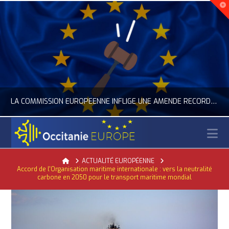
LA COMMISSION EUROPÉENNE INFLIGE UNE AMENDE RECORD À GOOGLE
N
E EUROPE
OCCITANI
Home
ACTUALITÉ EUROPÉENNE
Accord de l'Organisation maritime internationale : vers la neutralité
ENTATION D’OCCITANIE EUROPE, NUMÉRIQUE- DIGITAL
ACTUALITÉ DE L'UNION EUROPÉENNE, ACTUALITÉ DE LA REPRÉSENTATION D’OCCITANI
carbone en 2050 pour le transport maritime mondial
24, 2026
JUILLET 