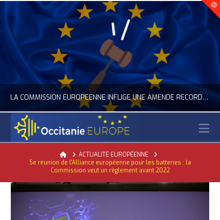
LA COMMISSION EUROPÉENNE INFLIGE UNE AMENDE RECORD À GOOGLE
N
OCCITANIE EUROPE
Home
ACTUALITÉ EUROPÉENNE
5e réunion de l'Alliance européenne pour les batteries : la
ACTUALITÉ DE L'UNION EUROPÉENNE, ACTUALITÉ DE LA REPRÉSENTATION D’OCCITANIE EUROPE, NUMÉRIQUE- DIGITAL
Commission veut un règlement avant 2022
JUILLET 24, 2026