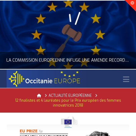
LA COMMISSION EUROPÉENNE INFLIGE UNE AMENDE RECORD À GOOGLE
N
OCCITANIE EUROPE
Home
ACTUALITÉ EUROPÉENNE
12 finalistes et 4 lauréates pour le Prix européen des femmes
ACTUALITÉ DE L'UNION EUROPÉENNE, ACTUALITÉ DE LA REPRÉSENTATION D’OCCITANIE EUROPE, NUMÉRIQUE- DIGITAL
innovatrices 2018
JUILLET 24, 2026