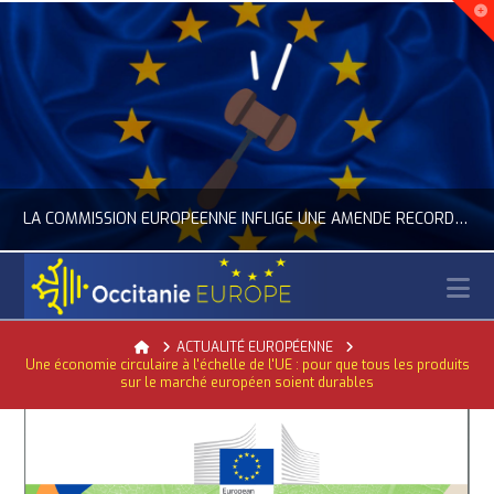
LA COMMISSION EUROPÉENNE INFLIGE UNE AMENDE RECORD À GOOGLE
N
OCCITANIE EUROPE
Home
ACTUALITÉ EUROPÉENNE
Une économie circulaire à l'échelle de l'UE : pour que tous les produits
ACTUALITÉ DE L'UNION EUROPÉENNE, ACTUALITÉ DE LA REPRÉSENTATION D’OCCITANIE EUROPE, NUMÉRIQUE- DIGITAL
sur le marché européen soient durables
JUILLET 24, 2026