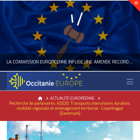
LA COMMISSION EUROPÉENNE INFLIGE UNE AMENDE RECORD À GOOGLE
N
E
OCCITANIE EUROP
Home
ACTUALITÉ EUROPÉENNE
Recherche de partenaires, H2020, Transports interurbains durables,
NIE EUROPE, NUMÉRIQUE- DIGITAL
ACTUALITÉ DE L'UNION EUROPÉENNE, ACTUALITÉ DE LA REPRÉSENTATION D’OCCITANIE EUROPE, ECONOMIE CIR
mobilité régionale et aménagement territorial - Copenhague
(Danemark)
JUILLET 24, 2026