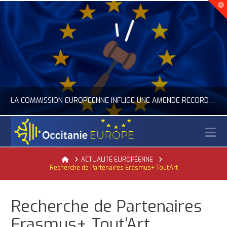
LA COMMISSION EUROPÉENNE INFLIGE UNE AMENDE RECORD À GOOGLE
N
OCCITANIE EUROPE
Home
ACTUALITÉ EUROPÉENNE
Recherche de Partenaires Erasmus+ Tout'Art
ACTUALITÉ DE L'UNION EUROPÉENNE, ACTUALITÉ DE LA REPRÉSENTATION D’OCCITANIE EUROPE, NUMÉRIQUE- DIGITAL
JUILLET 24, 2026
Recherche de Partenaires
Erasmus+ Tout’Art