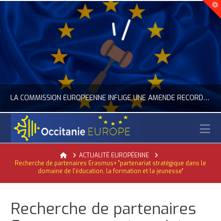
LA COMMISSION EUROPÉENNE INFLIGE UNE AMENDE RECORD À GOOGLE
N
OCCITANIE EUROPE
Home
ACTUALITÉ EUROPÉENNE
Recherche de partenaires Erasmus+ "partenariat stratégique dans le
AL
ACTUALITÉ DE L'UNION EUROPÉENNE, ACTUALITÉ DE LA REPRÉSENTATION D’OCCITANIE EUROPE, ECONOMIE CIRCULAIRE, ÉNERGIE - ENVIRONNEMENT - CLI
domaine de l'éducation, la formation et la jeunesse"
JUILLET 24, 2026
Recherche de partenaires