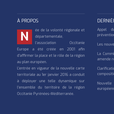
À PROPOS
DERNIÈ
Appel d
ée de la volonté régionale et
N
préventio
départementale,
l’association Occitanie
Les nouvea
Europe a été créée en 2001 afin
La Commi
d’affirmer la place et le rôle de la région
amende re
au plan européen.
L’entrée en vigueur de la nouvelle carte
Clarifi
compositi
territoriale au 1er janvier 2016 a conduit
à déployer une telle dynamique sur
Nouvell
l’ensemble du territoire de la région
européenn
Occitanie Pyrénées-Méditerranée.