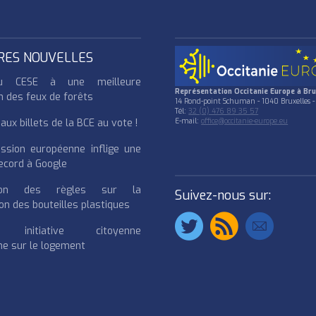
RES NOUVELLES
u CESE à une meilleure
Représentation Occitanie Europe à Bru
n des feux de forêts
14 Rond-point Schuman - 1040 Bruxelles -
Tél:
32 (0) 476 89 35 57
ux billets de la BCE au vote !
E-mail:
office@occitanie-europe.eu
ssion européenne inflige une
cord à Google
cation des règles sur la
Suivez-nous sur:
on des bouteilles plastiques
e initiative citoyenne
e sur le logement