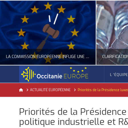
LA COMMISSION EUROPÉENNE INFLIGE UNE AMENDE RECORD À GOOGLE
L ‘ÉQUIP
OCCITANIE EUROPE
Home
ACTUALITÉ EUROPÉENNE
Priorités de la Présidence luxe
ACTUALITÉ DE L'UNION EUROPÉENNE, ACTUALITÉ DE LA REPRÉSENTATION D’OCCITANIE EUROPE, NUMÉRIQUE- DIGITAL
ACTUALITÉ DE L'UNION EUROPÉENNE, ACT
Priorités de la Présidenc
JUILLET 24, 2026
politique industrielle et R&