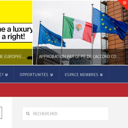
NOUVELLE INITIATIVE CITOYENNE EUROPÉENNE SUR LE LOGEMENT
APPROBATION PAR LE PE DE L’ACCORD COMMERCIAL ENTRE L’UE ET LE MEXIQUE
E?
OPPORTUNITÉS
ESPACE MEMBRES
E
OCCITANIE EUROPE
E, CITOYENNETÉ, LOGEMENT
ACTION EXTÉRIEURE, ACTUALITÉ DE L'UNION EUROPÉENNE
6
JUILLET 22, 2026
RECHERCHER