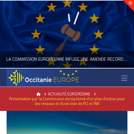
LA COMMISSION EUROPÉENNE INFLIGE UNE AMENDE RECORD À GOOGLE
N
TANIE EUROPE
OCCI
Home
ACTUALITÉ EUROPÉENNE
Présentation par la Commission européenne d'un plan d'action pour
LA REPRÉSENTATION D’OCCITANIE EUROPE, NUMÉRIQUE- DIGITAL
ACTUALITÉ DE L'UNION EUROPÉENNE, ACTUALITÉ DE LA REPRÉSENTATI
les réseaux et d'une liste de PCI et PMI
LET 24, 2026
JUIL