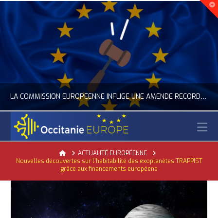
LA COMMISSION EUROPÉENNE INFLIGE UNE AMENDE RECORD À GOOGLE
N
OCCITANIE EUROPE
Home
ACTUALITÉ EUROPÉENNE
Nouvelles découvertes sur l’habitabilité des exoplanètes TRAPPIST
ACTUALITÉ DE L'UNION EUROPÉENNE, ACTUALITÉ DE LA REPRÉSENTATION D’OCCITANIE EUROPE, NUMÉRIQUE- DIGITAL
grâce aux financements européens
JUILLET 24, 2026