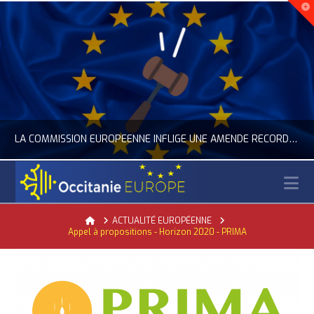
LA COMMISSION EUROPÉENNE INFLIGE UNE AMENDE RECORD À GOOGLE
N
OCCITANIE EUROPE
Home
ACTUALITÉ EUROPÉENNE
Appel à propositions - Horizon 2020 - PRIMA
ACTUALITÉ DE L'UNION EUROPÉENNE, ACTUALITÉ DE LA REPRÉSENTATION D’OCCITANIE EUROPE, NUMÉRIQUE- DIGITAL
JUILLET 24, 2026