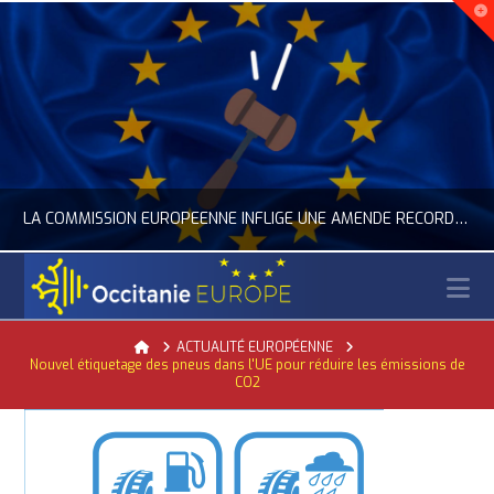
LA COMMISSION EUROPÉENNE INFLIGE UNE AMENDE RECORD À GOOGLE
N
OCCITANIE EUROPE
Home
ACTUALITÉ EUROPÉENNE
Nouvel étiquetage des pneus dans l'UE pour réduire les émissions de
ACTUALITÉ DE L'UNION EUROPÉENNE, ACTUALITÉ DE LA REPRÉSENTATION D’OCCITANIE EUROPE, NUMÉRIQUE- DIGITAL
CO2
JUILLET 24, 2026