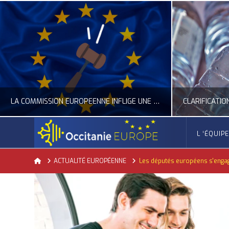
LA COMMISSION EUROPÉENNE INFLIGE UNE AMENDE RECORD À GOOGLE
L ‘ÉQUIP
OCCITANIE EUROPE
Home
ACTUALITÉ EUROPÉENNE
Les députés européens s'engag
ACTUALITÉ DE L'UNION EUROPÉENNE, ACTUALITÉ DE LA REPRÉSENTATION D’OCCITANIE EUROPE, NUMÉRIQUE- DIGITAL
ACTUALITÉ DE L'UNION EUROPÉENNE, ACT
JUILLET 24, 2026