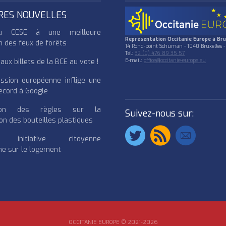
RES NOUVELLES
u CESE à une meilleure
Représentation Occitanie Europe à Bru
n des feux de forêts
14 Rond-point Schuman - 1040 Bruxelles -
Tél:
32 (0) 476 89 35 57
ux billets de la BCE au vote !
E-mail:
office@occitanie-europe.eu
ssion européenne inflige une
cord à Google
cation des règles sur la
Suivez-nous sur:
on des bouteilles plastiques
e initiative citoyenne
e sur le logement
OCCITANIE EUROPE © 2021-2026