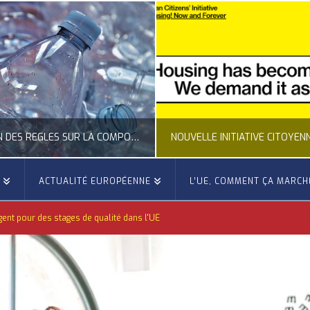
CLARIFICATION DES RÈGLES SUR LA COMPOSITION DES BOUTEILLES PLASTIQUES
E
ACTUALITÉ EUROPÉENNE
L’UE, COMMENT ÇA MARCH
OCCITANIE EUROPE
OCCITANIE EUROP
ent pour des stages de qualité dans l'UE
UALITÉ DE LA REPRÉSENTATION D’OCCITANIE EUROPE, ECONOMIE CIRCULAIRE, ÉNERGIE - ENVIRONNEMENT - CLIMAT
ACTUALITÉ DE L'UNION EUROPÉENNE, ACTUALITÉ DE LA REPRÉSENTATION D’OCCITANIE EUROP
JUILLET 24, 2026
JUILLET 24, 202