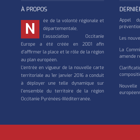
À PROPOS
DERNIÈ
Appel d
ée de la volonté régionale et
N
préventio
départementale,
l’association Occitanie
Les nouvea
Europe a été créée en 2001 afin
La Commi
d’affirmer la place et le rôle de la région
amende re
au plan européen.
L’entrée en vigueur de la nouvelle carte
Clarifi
compositi
territoriale au 1er janvier 2016 a conduit
à déployer une telle dynamique sur
Nouvell
l’ensemble du territoire de la région
européenn
Occitanie Pyrénées-Méditerranée.