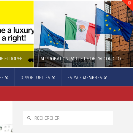
NOUVELLE INITIATIVE CITOYENNE EUROPÉENNE SUR LE LOGEMENT
APPROBATION PAR LE PE DE L’ACCORD COMMERCIAL ENTRE L’UE ET LE MEXIQUE
E?
OPPORTUNITÉS
ESPACE MEMBRES
E
OCCITANIE EUROPE
E, CITOYENNETÉ, LOGEMENT
ACTION EXTÉRIEURE, ACTUALITÉ DE L'UNION EUROPÉENNE
6
JUILLET 22, 2026
RECHERCHER