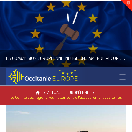
LA COMMISSION EUROPÉENNE INFLIGE UNE AMENDE RECORD À GOOGLE
N
OCCITANIE EUROPE
Home
ACTUALITÉ EUROPÉENNE
Le Comité des régions veut lutter contre l'accaparement des terres
ACTUALITÉ DE L'UNION EUROPÉENNE, ACTUALITÉ DE LA REPRÉSENTATION D’OCCITANIE EUROPE, NUMÉRIQUE- DIGITAL
JUILLET 24, 2026