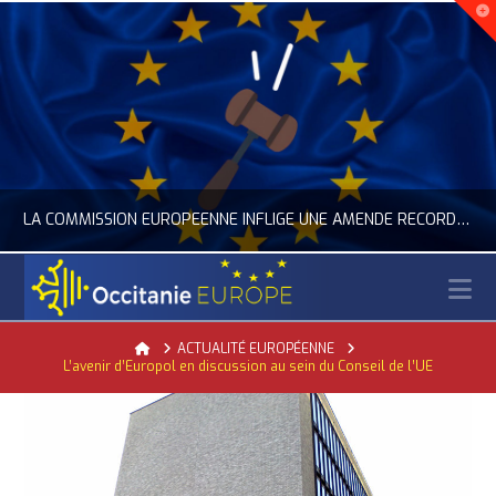
LA COMMISSION EUROPÉENNE INFLIGE UNE AMENDE RECORD À GOOGLE
N
OCCITANIE EUROPE
Home
ACTUALITÉ EUROPÉENNE
L’avenir d’Europol en discussion au sein du Conseil de l’UE
ACTUALITÉ DE L'UNION EUROPÉENNE, ACTUALITÉ DE LA REPRÉSENTATION D’OCCITANIE EUROPE, NUMÉRIQUE- DIGITAL
JUILLET 24, 2026