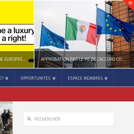
NOUVELLE INITIATIVE CITOYENNE EUROPÉENNE SUR LE LOGEMENT
APPROBATION PAR LE PE DE L’ACCORD COMMERCIAL ENTRE L’UE ET LE MEXIQUE
E?
OPPORTUNITÉS
ESPACE MEMBRES
E
OCCITANIE EUROPE
E, CITOYENNETÉ, LOGEMENT
ACTION EXTÉRIEURE, ACTUALITÉ DE L'UNION EUROPÉENNE
6
JUILLET 22, 2026
RECHERCHER