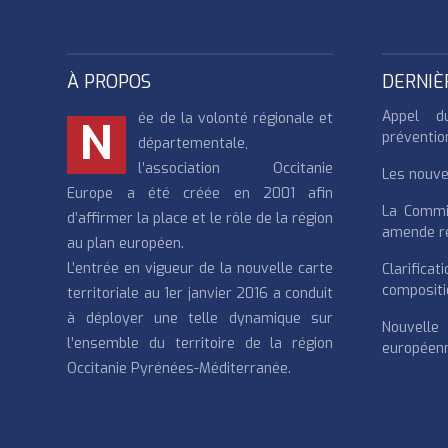
À PROPOS
DERNIÈ
Appel d
ée de la volonté régionale et
N
préventio
départementale,
l’association Occitanie
Les nouvea
Europe a été créée en 2001 afin
La Commi
d’affirmer la place et le rôle de la région
amende re
au plan européen.
L’entrée en vigueur de la nouvelle carte
Clarifi
compositi
territoriale au 1er janvier 2016 a conduit
à déployer une telle dynamique sur
Nouvell
l’ensemble du territoire de la région
européenn
Occitanie Pyrénées-Méditerranée.