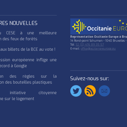
RES NOUVELLES
u CESE à une meilleure
Représentation Occitanie Europe à Bru
n des feux de forêts
14 Rond-point Schuman - 1040 Bruxelles -
Tél:
32 (0) 476 89 35 57
ux billets de la BCE au vote !
E-mail:
office@occitanie-europe.eu
ssion européenne inflige une
cord à Google
cation des règles sur la
Suivez-nous sur:
on des bouteilles plastiques
e initiative citoyenne
e sur le logement