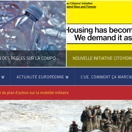
CLARIFICATION DES RÈGLES SUR LA COMPOSITION DES BOUTEILLES PLASTIQUES
E
ACTUALITÉ EUROPÉENNE
L’UE, COMMENT ÇA MARCH
OCCITANIE EUROPE
OCCITANIE EUROP
u plan d’action sur la mobilité militaire
UALITÉ DE LA REPRÉSENTATION D’OCCITANIE EUROPE, ECONOMIE CIRCULAIRE, ÉNERGIE - ENVIRONNEMENT - CLIMAT
ACTUALITÉ DE L'UNION EUROPÉENNE, ACTUALITÉ DE LA REPRÉSENTATION D’OCCITANIE EUROP
JUILLET 24, 2026
JUILLET 24, 202