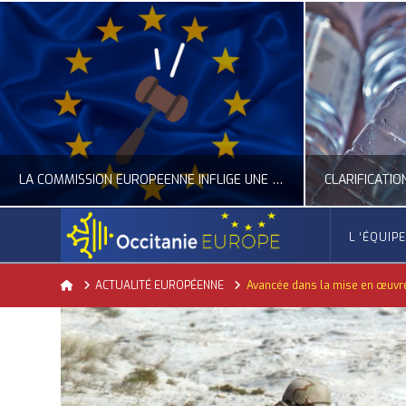
LA COMMISSION EUROPÉENNE INFLIGE UNE AMENDE RECORD À GOOGLE
L ‘ÉQUIP
OCCITANIE EUROPE
Home
ACTUALITÉ EUROPÉENNE
Avancée dans la mise en œuvre d
ACTUALITÉ DE L'UNION EUROPÉENNE, ACTUALITÉ DE LA REPRÉSENTATION D’OCCITANIE EUROPE, NUMÉRIQUE- DIGITAL
ACTUALITÉ DE L'UNION EUROPÉENNE, ACT
JUILLET 24, 2026