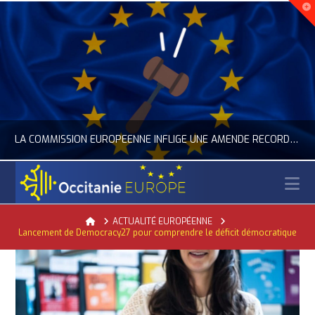
LA COMMISSION EUROPÉENNE INFLIGE UNE AMENDE RECORD À GOOGLE
N
OCCITANIE EUROPE
Home
ACTUALITÉ EUROPÉENNE
Lancement de Democracy27 pour comprendre le déficit démocratique
ACTUALITÉ DE L'UNION EUROPÉENNE, ACTUALITÉ DE LA REPRÉSENTATION D’OCCITANIE EUROPE, NUMÉRIQUE- DIGITAL
JUILLET 24, 2026