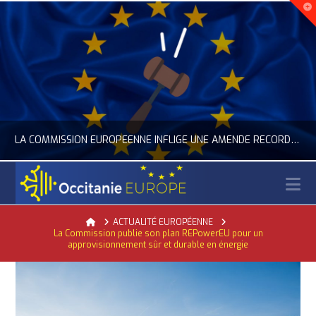
LA COMMISSION EUROPÉENNE INFLIGE UNE AMENDE RECORD À GOOGLE
N
OCCITANIE EUROPE
Home
ACTUALITÉ EUROPÉENNE
La Commission publie son plan REPowerEU pour un
ACTUALITÉ DE L'UNION EUROPÉENNE, ACTUALITÉ DE LA REPRÉSENTATION D’OCCITANIE EUROPE, NUMÉRIQUE- DIGITAL
approvisionnement sûr et durable en énergie
JUILLET 24, 2026