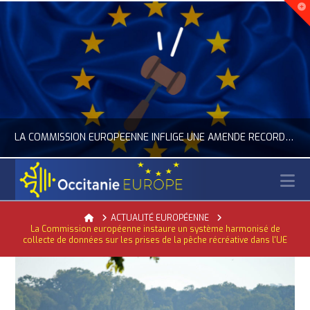
LA COMMISSION EUROPÉENNE INFLIGE UNE AMENDE RECORD À GOOGLE
N
OCCITANIE EUROPE
Home
ACTUALITÉ EUROPÉENNE
La Commission européenne instaure un système harmonisé de
ACTUALITÉ DE L'UNION EUROPÉENNE, ACTUALITÉ DE LA REPRÉSENTATION D’OCCITANIE EUROPE, NUMÉRIQUE- DIGITAL
collecte de données sur les prises de la pêche récréative dans l'UE
JUILLET 24, 2026