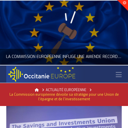
LA COMMISSION EUROPÉENNE INFLIGE UNE AMENDE RECORD À GOOGLE
N
OCCITANIE EUROPE
Home
ACTUALITÉ EUROPÉENNE
La Commission européenne dévoile sa stratégie pour une Union de
ACTUALITÉ DE L'UNION EUROPÉENNE, ACTUALITÉ DE LA REPRÉSENTATION D’OCCITANIE EUROPE, NUMÉRIQUE- DIGITAL
l’épargne et de l’investissement
JUILLET 24, 2026