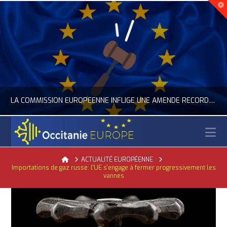
LA COMMISSION EUROPÉENNE INFLIGE UNE AMENDE RECORD À GOOGLE
N
OCCITANIE EUROPE
Home
ACTUALITÉ EUROPÉENNE
Importations de gaz russe: l'UE s'engage à fermer progressivement les
ACTUALITÉ DE L'UNION EUROPÉENNE, ACTUALITÉ DE LA REPRÉSENTATION D’OCCITANIE EUROPE, NUMÉRIQUE- DIGITAL
vannes
JUILLET 24, 2026