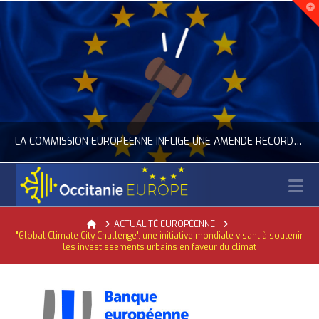
LA COMMISSION EUROPÉENNE INFLIGE UNE AMENDE RECORD À GOOGLE
N
OCCITANIE EUROPE
Home
ACTUALITÉ EUROPÉENNE
"Global Climate City Challenge", une initiative mondiale visant à soutenir
ACTUALITÉ DE L'UNION EUROPÉENNE, ACTUALITÉ DE LA REPRÉSENTATION D’OCCITANIE EUROPE, NUMÉRIQUE- DIGITAL
les investissements urbains en faveur du climat
JUILLET 24, 2026