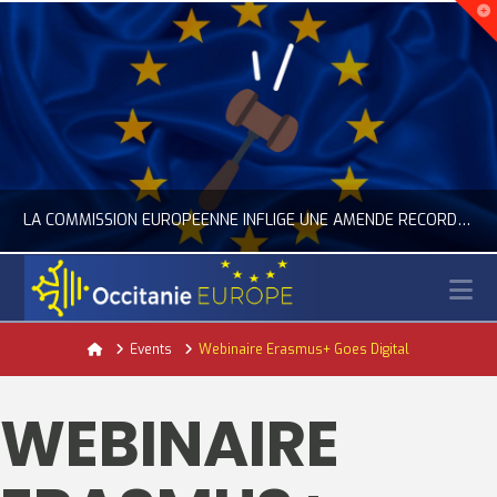
LA COMMISSION EUROPÉENNE INFLIGE UNE AMENDE RECORD À GOOGLE
N
OCCITANIE EUROPE
Home
Events
Webinaire Erasmus+ Goes Digital
ACTUALITÉ DE L'UNION EUROPÉENNE, ACTUALITÉ DE LA REPRÉSENTATION D’OCCITANIE EUROPE, NUMÉRIQUE- DIGITAL
WEBINAIRE
JUILLET 24, 2026