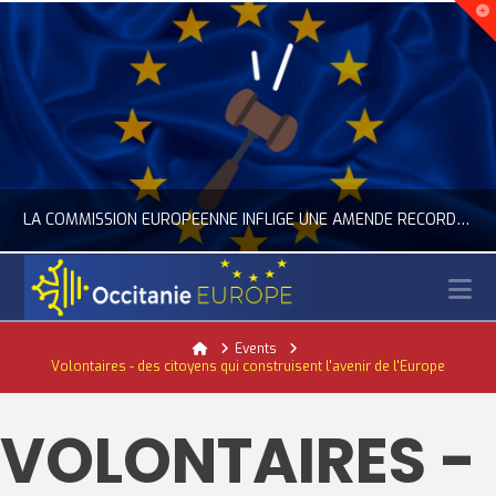
LA COMMISSION EUROPÉENNE INFLIGE UNE AMENDE RECORD À GOOGLE
N
OCCITANIE EUROPE
Home
Events
Volontaires - des citoyens qui construisent l'avenir de l'Europe
ACTUALITÉ DE L'UNION EUROPÉENNE, ACTUALITÉ DE LA REPRÉSENTATION D’OCCITANIE EUROPE, NUMÉRIQUE- DIGITAL
JUILLET 24, 2026
VOLONTAIRES -