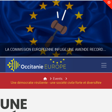
LA COMMISSION EUROPÉENNE INFLIGE UNE AMENDE RECORD À GOOGLE
N
OCCITANIE EUROPE
Home
Events
Une démocratie résiliente - une société civile forte et diversifiée
ACTUALITÉ DE L'UNION EUROPÉENNE, ACTUALITÉ DE LA REPRÉSENTATION D’OCCITANIE EUROPE, NUMÉRIQUE- DIGITAL
JUILLET 24, 2026
UNE