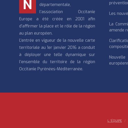
N
préventio
départementale,
l’association Occitanie
Les nouvea
Europe a été créée en 2001 afin
La Commi
d’affirmer la place et le rôle de la région
amende re
au plan européen.
L’entrée en vigueur de la nouvelle carte
Clarifi
compositi
territoriale au 1er janvier 2016 a conduit
à déployer une telle dynamique sur
Nouvell
l’ensemble du territoire de la région
européenn
Occitanie Pyrénées-Méditerranée.
L ‘ÉQUIPE