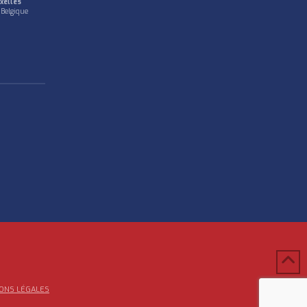
xelles
 Belgique
ONS LÉGALES