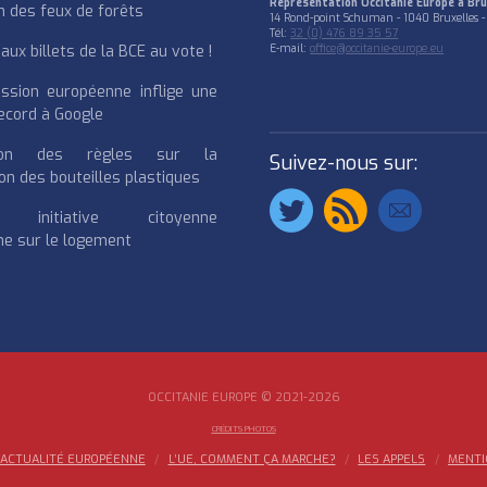
Représentation Occitanie Europe à Bru
n des feux de forêts
14 Rond-point Schuman - 1040 Bruxelles -
Tél:
32 (0) 476 89 35 57
ux billets de la BCE au vote !
E-mail:
office@occitanie-europe.eu
ssion européenne inflige une
cord à Google
cation des règles sur la
Suivez-nous sur:
on des bouteilles plastiques
e initiative citoyenne
e sur le logement
OCCITANIE EUROPE © 2021-2026
CRÉDITS PHOTOS
ACTUALITÉ EUROPÉENNE
L’UE, COMMENT ÇA MARCHE?
LES APPELS
MENTI