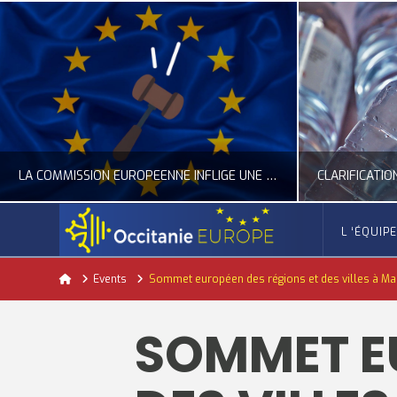
LA COMMISSION EUROPÉENNE INFLIGE UNE AMENDE RECORD À GOOGLE
L ‘ÉQUIP
OCCITANIE EUROPE
Home
Events
Sommet européen des régions et des villes à Mar
ACTUALITÉ DE L'UNION EUROPÉENNE, ACTUALITÉ DE LA REPRÉSENTATION D’OCCITANIE EUROPE, NUMÉRIQUE- DIGITAL
ACTUALITÉ DE L'UNION EUROPÉENNE, ACT
SOMMET EU
JUILLET 24, 2026