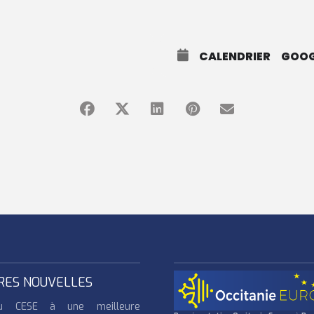
CALENDRIER
GOOG
RES NOUVELLES
u CESE à une meilleure