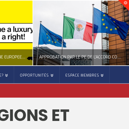
NOUVELLE INITIATIVE CITOYENNE EUROPÉENNE SUR LE LOGEMENT
APPROBATION PAR LE PE DE L’ACCORD COMMERCIAL ENTRE L’UE ET LE MEXIQUE
E?
OPPORTUNITÉS
ESPACE MEMBRES
E
OCCITANIE EUROPE
E, CITOYENNETÉ, LOGEMENT
ACTION EXTÉRIEURE, ACTUALITÉ DE L'UNION EUROPÉENNE
GIONS ET
6
JUILLET 22, 2026