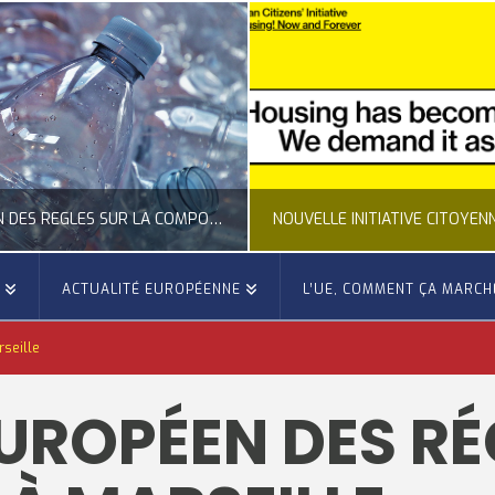
CLARIFICATION DES RÈGLES SUR LA COMPOSITION DES BOUTEILLES PLASTIQUES
E
ACTUALITÉ EUROPÉENNE
L’UE, COMMENT ÇA MARCH
OCCITANIE EUROPE
OCCITANIE EUROP
seille
UALITÉ DE LA REPRÉSENTATION D’OCCITANIE EUROPE, ECONOMIE CIRCULAIRE, ÉNERGIE - ENVIRONNEMENT - CLIMAT
ACTUALITÉ DE L'UNION EUROPÉENNE, ACTUALITÉ DE LA REPRÉSENTATION D’OCCITANIE EUROP
ROPÉEN DES RÉ
JUILLET 24, 2026
JUILLET 24, 202