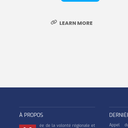
LEARN MORE
À PROPOS
DERNIÈ
Appel d
ée de la volonté régionale et