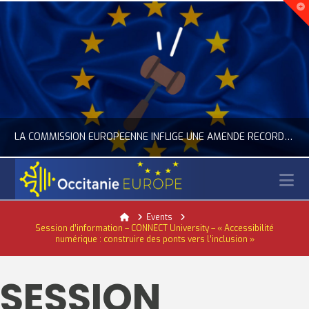
LA COMMISSION EUROPÉENNE INFLIGE UNE AMENDE RECORD À GOOGLE
N
OCCITANIE EUROPE
Home
Events
Session d’information – CONNECT University – « Accessibilité
ACTUALITÉ DE L'UNION EUROPÉENNE, ACTUALITÉ DE LA REPRÉSENTATION D’OCCITANIE EUROPE, NUMÉRIQUE- DIGITAL
numérique : construire des ponts vers l’inclusion »
JUILLET 24, 2026
SESSION