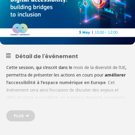
Détail de l'évènement
Cette session, qui s’inscrit dans le
mois de la diversité de l’UE
,
permettra de présenter les actions en cours pour
améliorer
l’accessibilité à l’espace numérique en Europe
. Cet
évènement sera ainsi l’occasion de discuter des enjeux et
défis de cette accessibilité, en présence d’experts européens
de la recherche, de la technologie, de l’industrie et de la
société. Retrouvez plus d’informations sur le programme, les
PLUS
intervenants et les modalités d’inscription à la session
ici