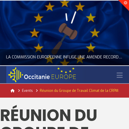
LA COMMISSION EUROPÉENNE INFLIGE UNE AMENDE RECORD À GOOGLE
N
OCCITANIE EUROPE
Home
Events
Réunion du Groupe de Travail Climat de la CRPM
ACTUALITÉ DE L'UNION EUROPÉENNE, ACTUALITÉ DE LA REPRÉSENTATION D’OCCITANIE EUROPE, NUMÉRIQUE- DIGITAL
RÉUNION DU
JUILLET 24, 2026