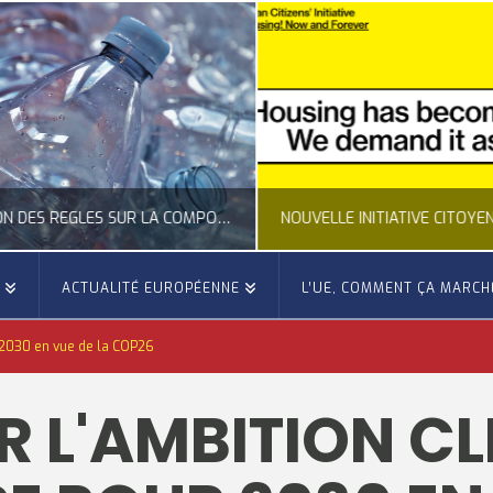
CLARIFICATION DES RÈGLES SUR LA COMPOSITION DES BOUTEILLES PLASTIQUES
E
ACTUALITÉ EUROPÉENNE
L’UE, COMMENT ÇA MARCH
OCCITANIE EUROPE
OCCITANIE EUROP
 2030 en vue de la COP26
UALITÉ DE LA REPRÉSENTATION D’OCCITANIE EUROPE, ECONOMIE CIRCULAIRE, ÉNERGIE - ENVIRONNEMENT - CLIMAT
ACTUALITÉ DE L'UNION EUROPÉENNE, ACTUALITÉ DE LA REPRÉSENTATION D’OCCITANIE EUROP
 L'AMBITION C
JUILLET 24, 2026
JUILLET 24, 202