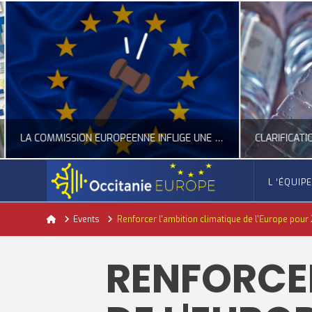
LA COMMISSION EUROPÉENNE INFLIGE UNE AMENDE RECORD À GOOGLE
L ‘ÉQUIP
OCCITANIE EUROPE
Home
Events
Renforcer l'ambition climatique de l'Europe pour
ACTUALITÉ DE L'UNION EUROPÉENNE, ACTUALITÉ DE LA REPRÉSENTATION D’OCCITANIE EUROPE, NUMÉRIQUE- DIGITAL
ACTUALITÉ DE L'UNION EUROPÉENNE, ACT
RENFORCER
JUILLET 24, 2026