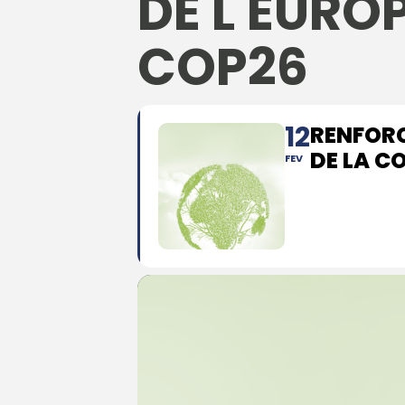
DE L'EURO
COP26
12
RENFORC
DE LA C
FEV