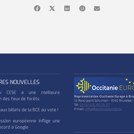
RES NOUVELLES
u CESE à une meilleure
Représentation Occitanie Europe à Bru
n des feux de forêts
14 Rond-point Schuman - 1040 Bruxelles -
Tél:
32 (0) 476 89 35 57
ux billets de la BCE au vote !
E-mail:
office@occitanie-europe.eu
ssion européenne inflige une
cord à Google