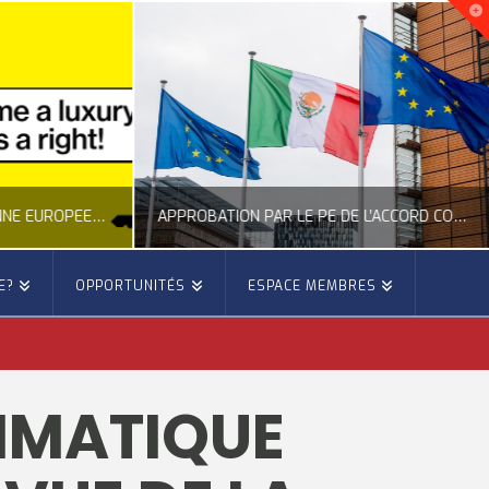
NOUVELLE INITIATIVE CITOYENNE EUROPÉENNE SUR LE LOGEMENT
APPROBATION PAR LE PE DE L’ACCORD COMMERCIAL ENTRE L’UE ET LE MEXIQUE
E?
OPPORTUNITÉS
ESPACE MEMBRES
E
OCCITANIE EUROPE
E, CITOYENNETÉ, LOGEMENT
ACTION EXTÉRIEURE, ACTUALITÉ DE L'UNION EUROPÉENNE
LIMATIQUE
6
JUILLET 22, 2026