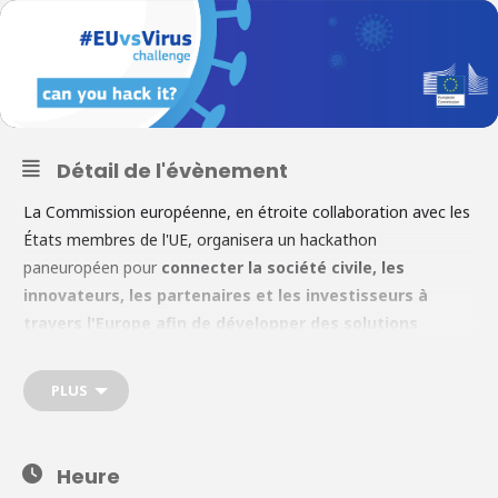
Détail de l'évènement
La Commission européenne, en étroite collaboration avec les
États membres de l'UE, organisera un hackathon
paneuropéen pour
connecter la société civile, les
innovateurs, les partenaires et les investisseurs
à
travers l'Europe afin de développer des solutions
innovantes pour les défis liés aux coronavirus
. Le
#EUvsVirus est un appel à l'action de chacun
afin de participer
PLUS
à la lutte contre COVID-19 et à
partager nos compétences
pour le bien commun à travers les frontières et les
générations. Cliquez
ici
pour en savoir plus.
Heure