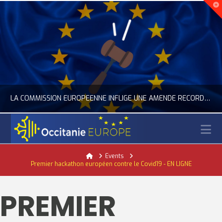
LA COMMISSION EUROPÉENNE INFLIGE UNE AMENDE RECORD À GOOGLE
N
OCCITANIE EUROPE
Home
Events
Premier hackathon européen contre le Covid19 - EN LIGNE
ACTUALITÉ DE L'UNION EUROPÉENNE, ACTUALITÉ DE LA REPRÉSENTATION D’OCCITANIE EUROPE, NUMÉRIQUE- DIGITAL
JUILLET 24, 2026
PREMIER