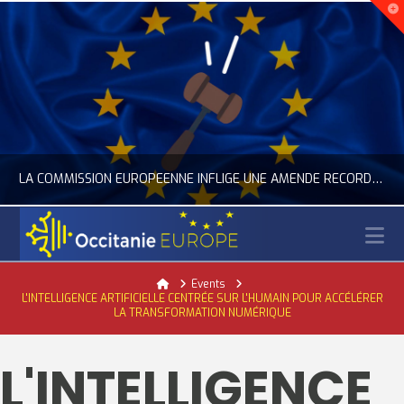
LA COMMISSION EUROPÉENNE INFLIGE UNE AMENDE RECORD À GOOGLE
N
OCCITANIE EUROPE
Home
Events
L'INTELLIGENCE ARTIFICIELLE CENTRÉE SUR L'HUMAIN POUR ACCÉLÉRER
ACTUALITÉ DE L'UNION EUROPÉENNE, ACTUALITÉ DE LA REPRÉSENTATION D’OCCITANIE EUROPE, NUMÉRIQUE- DIGITAL
LA TRANSFORMATION NUMÉRIQUE
JUILLET 24, 2026
L'INTELLIGENCE