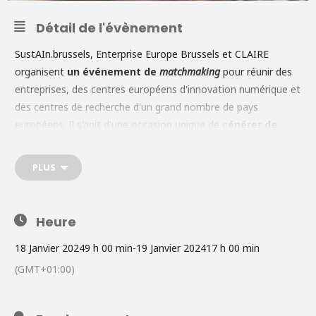
Détail de l'évènement
SustAIn.brussels, Enterprise Europe Brussels et CLAIRE
organisent
un événement de
matchmaking
pour réunir des
entreprises, des centres européens d'innovation numérique et
des centres de recherche d'un grand nombre de pays
européens. Il s'agit d'une occasion unique de g
énérer de
nouveaux contacts commerciaux
et de
trouver des
partenaires technologiques et de R&D.
L'événement aura
PLUS
lieu à Bruxelles et en ligne les 18 et 19 janvier. Vous pouvez
vous enregistrer sur
le lien suivant
jusqu'au 17 janvier.
Heure
18 Janvier 2024
9 h 00 min
-
19 Janvier 2024
17 h 00 min
(GMT+01:00)