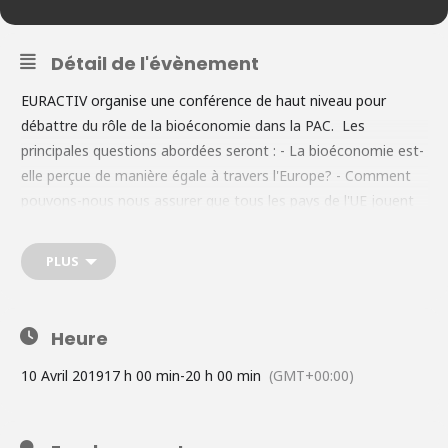
Détail de l'évènement
EURACTIV organise une conférence de haut niveau pour
débattre du rôle de la bioéconomie dans la PAC. Les
principales questions abordées seront : - La bioéconomie est-
elle perçue de manière égale à travers l'Europe? - Comment
pouvons-nous nous assurer que tous les pays de l'UE jouent
un rôle actif dans le processus d'innovation en bioéconomie? -
Comment les décideurs publics peuvent-ils résoudre le
PLUS
problème de l'absence de réglementation des investissements
privés? - Comment la nouvelle chaîne d'approvisionnement qui
en résulterait façonnerait-elle les activités des agriculteurs? -
Heure
Quel serait le rôle des zones rurales? - Comment le
financement d'Horizon 2020 peut-il produire des résultats
10 Avril 2019
17 h 00 min
-
20 h 00 min
(GMT+00:00)
concrets sur le terrain?