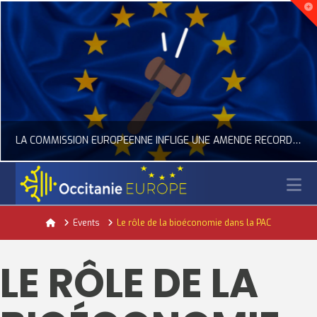
LA COMMISSION EUROPÉENNE INFLIGE UNE AMENDE RECORD À GOOGLE
N
OCCITANIE EUROPE
Home
Events
Le rôle de la bioéconomie dans la PAC
ACTUALITÉ DE L'UNION EUROPÉENNE, ACTUALITÉ DE LA REPRÉSENTATION D’OCCITANIE EUROPE, NUMÉRIQUE- DIGITAL
LE RÔLE DE LA
JUILLET 24, 2026