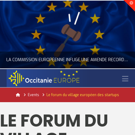
LA COMMISSION EUROPÉENNE INFLIGE UNE AMENDE RECORD À GOOGLE
N
OCCITANIE EUROPE
Home
Events
Le forum du village européen des startups
ACTUALITÉ DE L'UNION EUROPÉENNE, ACTUALITÉ DE LA REPRÉSENTATION D’OCCITANIE EUROPE, NUMÉRIQUE- DIGITAL
LE FORUM DU
JUILLET 24, 2026