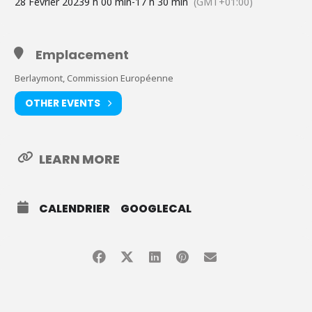
2040.
28 Février 2023
9 h 00 min
-
17 h 30 min
(GMT+01:00)
Emplacement
Berlaymont, Commission Européenne
OTHER EVENTS
LEARN MORE
CALENDRIER
GOOGLECAL