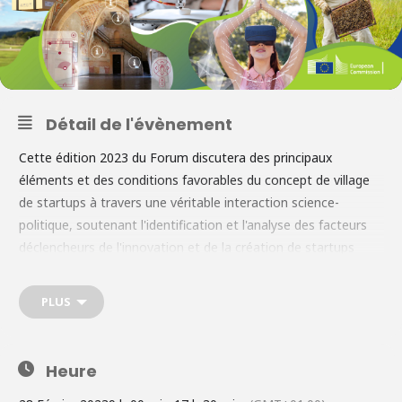
Détail de l'évènement
Cette édition 2023 du Forum discutera des principaux
éléments et des conditions favorables du concept de village
de startups à travers une véritable interaction science-
politique, soutenant l'identification et l'analyse des facteurs
déclencheurs de l'innovation et de la création de startups
dans les zones rurales. Le forum Startup Village s'inscrit dans
une vision plus large des zones rurales de l'UE. En 2021, la
PLUS
Commission européenne a défini une vision à long terme pour
les zones rurales de l'UE. Cette vision identifie plusieurs
domaines d'action pour des zones et des communautés
Heure
rurales plus fortes, connectées, résilientes et prospères d'ici