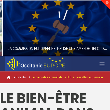
LA COMMISSION EUROPÉENNE INFLIGE UNE AMENDE RECORD À GOOGLE
N
OCCITANIE EUROPE
Home
Events
Le bien-être animal dans l'UE aujourd'hui et demain
ACTUALITÉ DE L'UNION EUROPÉENNE, ACTUALITÉ DE LA REPRÉSENTATION D’OCCITANIE EUROPE, NUMÉRIQUE- DIGITAL
LE BIEN-ÊTRE
JUILLET 24, 2026