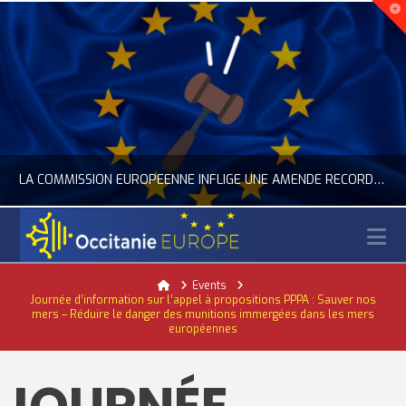
LA COMMISSION EUROPÉENNE INFLIGE UNE AMENDE RECORD À GOOGLE
N
OCCITANIE EUROPE
Home
Events
Journée d’information sur l’appel à propositions PPPA : Sauver nos
ACTUALITÉ DE L'UNION EUROPÉENNE, ACTUALITÉ DE LA REPRÉSENTATION D’OCCITANIE EUROPE, NUMÉRIQUE- DIGITAL
mers – Réduire le danger des munitions immergées dans les mers
européennes
JUILLET 24, 2026