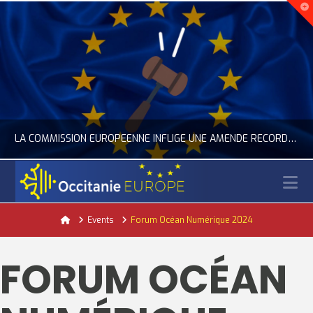
LA COMMISSION EUROPÉENNE INFLIGE UNE AMENDE RECORD À GOOGLE
N
OCCITANIE EUROPE
Home
Events
Forum Océan Numérique 2024
ACTUALITÉ DE L'UNION EUROPÉENNE, ACTUALITÉ DE LA REPRÉSENTATION D’OCCITANIE EUROPE, NUMÉRIQUE- DIGITAL
FORUM OCÉAN
JUILLET 24, 2026