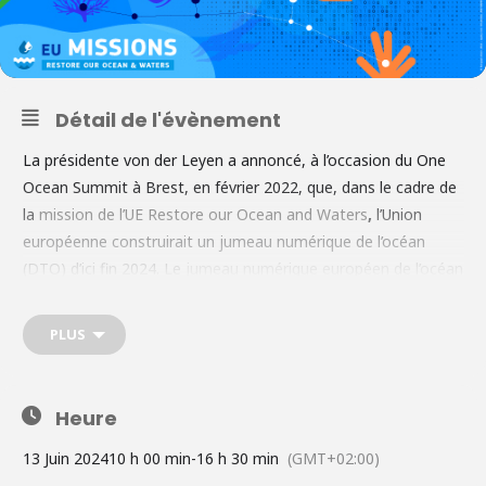
Détail de l'évènement
La présidente von der Leyen a annoncé, à l’occasion du One
Ocean Summit à Brest, en février 2022, que, dans le cadre de
la
mission de l’UE Restore our Ocean and Waters
,
l’Union
européenne construirait un jumeau numérique de l’océan
(DTO) d’ici fin 2024. Le
jumeau numérique européen de l’océan
ouvrira la porte de la connaissance et de sa traduction en
actions : c’est un lieu de co-création numérique à la croisée de
PLUS
différentes disciplines. Son objectif est de fournir aux
communautés océaniques, aux citoyens, aux acteurs côtiers,
aux scientifiques et aux décideurs politiques du monde entier,
Heure
des connaissances exploitables et de les soutenir dans leurs
décisions et leur planification quotidiennes, afin d’assurer un
13 Juin 2024
10 h 00 min
-
16 h 30 min
(GMT+02:00)
océan sain et durable. Le Digital Ocean Forum 2024,