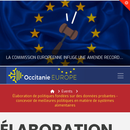
LA COMMISSION EUROPÉENNE INFLIGE UNE AMENDE RECORD À GOOGLE
N
OCCITANIE EUROPE
Home
Events
Élaboration de politiques fondées sur des données probantes -
ACTUALITÉ DE L'UNION EUROPÉENNE, ACTUALITÉ DE LA REPRÉSENTATION D’OCCITANIE EUROPE, NUMÉRIQUE- DIGITAL
concevoir de meilleures politiques en matière de systèmes
alimentaires
JUILLET 24, 2026