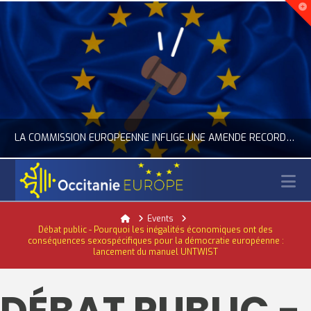
LA COMMISSION EUROPÉENNE INFLIGE UNE AMENDE RECORD À GOOGLE
N
OCCITANIE EUROPE
Home
Events
Débat public - Pourquoi les inégalités économiques ont des
ACTUALITÉ DE L'UNION EUROPÉENNE, ACTUALITÉ DE LA REPRÉSENTATION D’OCCITANIE EUROPE, NUMÉRIQUE- DIGITAL
conséquences sexospécifiques pour la démocratie européenne :
lancement du manuel UNTWIST
JUILLET 24, 2026