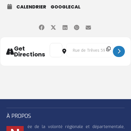
aux PFAS, sont également prévues. Cela vous intéresse ?
CALENDRIER
GOOGLECAL
Rejoignez-nous le 2 juin pour en savoir plus. L'événement sera
suivi d'un déjeuner de réseautage. L'inscription est possible via
le lien suivant. Les places sont limitées, la participation sera
donc approuvée selon le principe du « premier arrivé, premier
servi ». L'ordre du jour définitif est disponible dans le
document ci-joint.
Address - Conférence - Lutter contre la pol
Destination Address - Conférence -
Get
Directions
À PROPOS
ée de la volonté régionale et départementale,