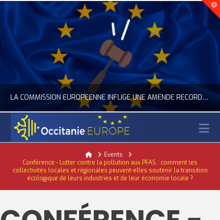
LA COMMISSION EUROPÉENNE INFLIGE UNE AMENDE RECORD À GOOGLE
N
OCCITANIE EUROPE
Home
Events
Conférence - Lutter contre la pollution aux PFAS : comment les
ACTUALITÉ DE L'UNION EUROPÉENNE, ACTUALITÉ DE LA REPRÉSENTATION D’OCCITANIE EUROPE, NUMÉRIQUE- DIGITAL
collectivités locales et régionales peuvent-elles soutenir la transition
écologique de leurs industries et de leur économie locale ?
JUILLET 24, 2026