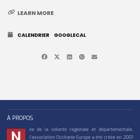
événement définira une feuille de route commune pour un air
LEARN MORE
intérieur plus sain en Europe et au-delà, en traduisant les
données scientifiques en actions concrètes pour des
environnements intérieurs plus sains.
CALENDRIER
GOOGLECAL
À PROPOS
ée de la volonté régionale et départementale,
N
l’association Occitanie Europe a été créée en 2001