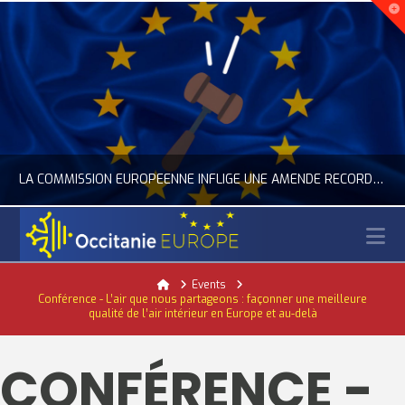
LA COMMISSION EUROPÉENNE INFLIGE UNE AMENDE RECORD À GOOGLE
N
OCCITANIE EUROPE
Home
Events
Conférence - L’air que nous partageons : façonner une meilleure
ACTUALITÉ DE L'UNION EUROPÉENNE, ACTUALITÉ DE LA REPRÉSENTATION D’OCCITANIE EUROPE, NUMÉRIQUE- DIGITAL
qualité de l’air intérieur en Europe et au-delà
JUILLET 24, 2026
CONFÉRENCE -